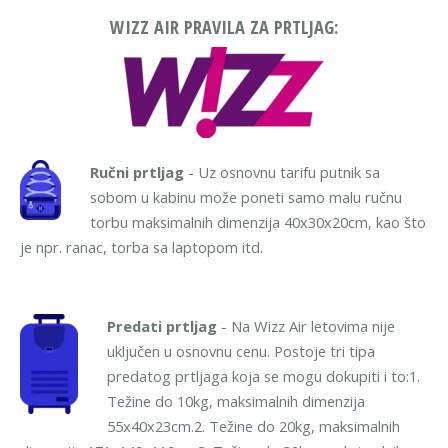
WIZZ AIR PRAVILA ZA PRTLJAG:
Ručni prtljag
- Uz osnovnu tarifu putnik sa
sobom u kabinu može poneti samo malu ručnu
torbu maksimalnih dimenzija 40x30x20cm, kao što
je npr. ranac, torba sa laptopom itd.
Predati prtljag
- Na Wizz Air letovima nije
uključen u osnovnu cenu. Postoje tri tipa
predatog prtljaga koja se mogu dokupiti i to:
1.
Težine do 10kg, maksimalnih dimenzija
55x40x23cm.
2. Težine do 20kg, maksimalnih