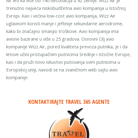
Air leti ka više od 140 destinacija u 42 zemlje. Wizz Air je
trenutno najveća niskobudžetna avio kompanija u Istočnoj
Evropi. Kao i većina low-cost avio kompanija, Wizz Air
uglavnom koristi manje i jeftinije sekundarne aerodrome,
kako bi značajno smanjio troškove. Avio kompanija ima
avione bazirane u više u 25 gradova. Osnovni Cilj avio
kompanije Wizz Air, pored kvaliteta prevoza putnika, je i da
letove učini pristupačnim putnicima Srednje i Istočne Evrope,
kao i da pruži novo iskustvo putovanja svim putnicima u
Evropskoj uniji, navodi se na zvaničnom web sajtu avio
kompanije.
KONTAKTIRAJTE TRAVEL 365 AGENTE