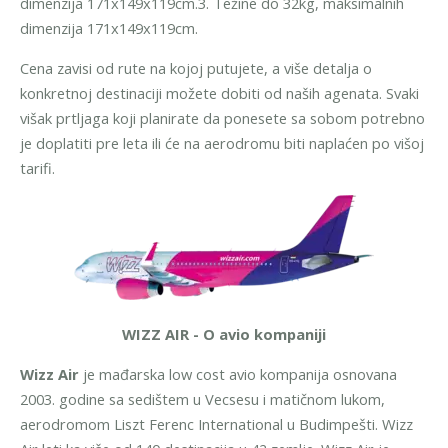
dimenzija 171x149x119cm.
3. Težine do 32kg, maksimalnih
dimenzija 171x149x119cm.
Cena zavisi od rute na kojoj putujete, a više detalja o
konkretnoj destinaciji možete dobiti od naših agenata.
Svaki
višak prtljaga koji planirate da ponesete sa sobom potrebno
je doplatiti pre leta ili će na aerodromu biti naplaćen po višoj
tarifi.
WIZZ AIR - O avio kompaniji
Wizz Air
je mađarska low cost avio kompanija osnovana
2003. godine sa sedištem u Vecsesu i matičnom lukom,
aerodromom Liszt Ferenc International u Budimpešti. Wizz