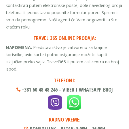
kontaktirati putem elektronske pošte, dole navedenog broja
telefona ili jednostavno popunite formular pored. Spremni
smo da pomognemo. Naši agenti će Vam odgovoriti u što
kraćem roku.
TRAVEL 365 ONLINE PRODAJA:
NAPOMENA:
Predstavništvo je zatvoreno za krajnje
korisnike, avio karte i putno osiguranje možete kupiti
isključivo preko sajta Travel365 ili putem call centra na broj
ispod.
TELEFONI:
+381 60 48 48 246
- VIBER I WHATSAPP BROJ
RADNO VREME:
PONEDELJAK - PETAK:
8:00H - 16:00H