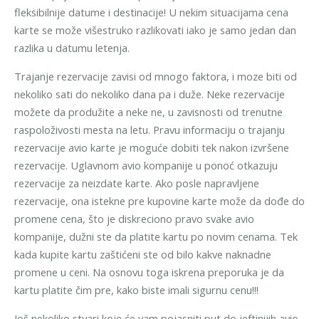
fleksibilnije datume i destinacije! U nekim situacijama cena
karte se može višestruko razlikovati iako je samo jedan dan
razlika u datumu letenja.
Trajanje rezervacije zavisi od mnogo faktora, i moze biti od
nekoliko sati do nekoliko dana pa i duže. Neke rezervacije
možete da produžite a neke ne, u zavisnosti od trenutne
raspoloživosti mesta na letu. Pravu informaciju o trajanju
rezervacije avio karte je moguće dobiti tek nakon izvršene
rezervacije. Uglavnom avio kompanije u ponoć otkazuju
rezervacije za neizdate karte. Ako posle napravljene
rezervacije, ona istekne pre kupovine karte može da dođe do
promene cena, što je diskreciono pravo svake avio
kompanije, dužni ste da platite kartu po novim cenama. Tek
kada kupite kartu zaštićeni ste od bilo kakve naknadne
promene u ceni. Na osnovu toga iskrena preporuka je da
kartu platite čim pre, kako biste imali sigurnu cenu!!!
Još nekoliko stvari koje će vam pojasniti put do jeftinijih avio