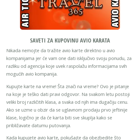
SAVETI ZA KUPOVINU AVIO KARATA
Nikada nemojte da tražite avio karte direktno u avio
kompanijama jer će vam one dati isključivo svoju ponudu, za
razliku od agencija koje uvek raspolažu informacijama svih
mogućih avio kompanija.
Kupujte karte na vreme! Šta znači na vreme? Ovo je pitanje
na koje je teško dati pravi odgovor. Na svakom letu postoji
veliki broj različitih klasa, a svaka od njih ima dugačiju cenu.
Ako se uzme u obzir da se uglavnom prodaju prvo jeftinije
klase, logično je da će karta biti sve skuplja kako se
približavate datumu putovanja.
Kada kupujete avio karte, pokušajte da obezbedite što