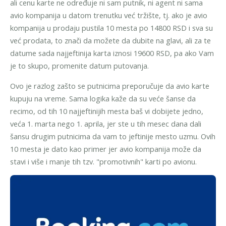
ali cenu karte ne određuje ni sam putnik, ni agent ni sama
avio kompanija u datom trenutku već tržište, tj. ako je avio
kompanija u prodaju pustila 10 mesta po 14800 RSD i sva su
već prodata, to znači da možete da dubite na glavi, ali za te
datume sada najjeftinija karta iznosi 19600 RSD, pa ako Vam
je to skupo, promenite datum putovanja.
Ovo je razlog zašto se putnicima preporučuje da avio karte
kupuju na vreme. Sama logika kaže da su veće šanse da
recimo, od tih 10 najjeftinijih mesta baš vi dobijete jedno,
veća 1. marta nego 1. aprila, jer ste u tih mesec dana dali
šansu drugim putnicima da vam to jeftinije mesto uzmu. Ovih
10 mesta je dato kao primer jer avio kompanija može da
stavi i više i manje tih tzv. "promotivnih" karti po avionu.