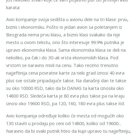
karata:
Avio kompanije svoja sedišta u avionu dele na tri klase: prvu,
biznis i ekonomsku. Pošto ni jedan avion sa poletanjem iz
Beograda nema prvu klasu, a biznis klasi svakako da nije
mesto u ovom tekstu, ono što interesuje 99.9% putnika je
upravo ekonomska klasa. Sama ekonomska klasa se deli na
nekoliko, pa čak i do 30-ak vrsta ekonomskih klasa. Pod
vrstom se naravno misli na cenu. Tako recimo trenutno
najjeftinija cena povratne karte za neki grad iznosi 40 evra
plus sve ostale pripadajuće takse. Na današnji dan te takse
su oko 10000 RSD, tako da bi DANAS ta karta iznosila oko
14800 RSD. Sledeća karta je 80 evra plus takse pa na kraju
iznosi oko 19600 RSD, pa 120, 160, 180 evra plus takse itd.
Avio kompanija određuje koliko će mesta od mogućih oko
130 staviti u prodaju po ceni od 14800, koliko od 19600...
Naravno da bi svaki putnik hteo da kupi upravo tu najjeftiniju,