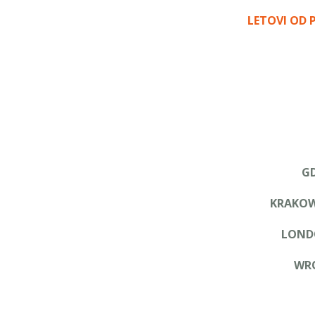
LETOVI OD 
G
KRAKO
LOND
WR