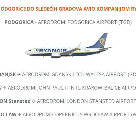
PODGORICE DO SLEDEĆIH GRADOVA
AVIO KOMPANIJOM R
PODGORICA
- AERODROM: PODGORICA AIRPORT (TGD)
DANJSK
✈ AERODROM: GDANSK LECH WALESA AIRPORT (G
W
✈ AERODROM: JOHN PAUL II INTL KRAKÓW-BALICE AIRPO
ON Stansted
✈ AERODROM: LONDON STANSTED AIRPORT
OCLAW
✈ AERODROM: COPERNICUS WROCŁAW AIRPORT (