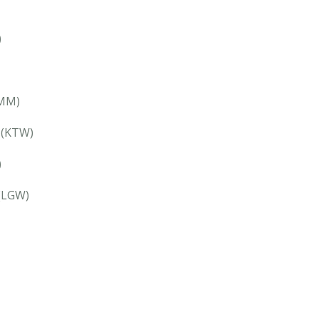
)
MM)
(KTW)
)
(LGW)