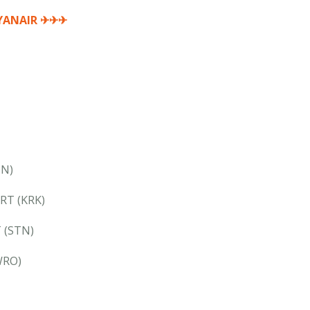
YANAIR
✈✈✈
DN)
RT (KRK)
 (STN)
WRO)