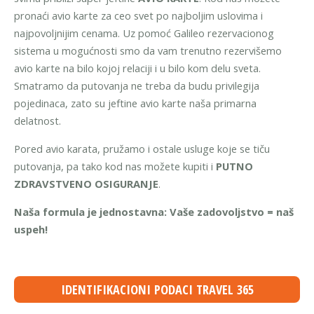
pronaći avio karte za ceo svet po najboljim uslovima i
najpovoljnijim cenama. Uz pomoć Galileo rezervacionog
sistema u mogućnosti smo da vam trenutno rezervišemo
avio karte na bilo kojoj relaciji i u bilo kom delu sveta.
Smatramo da putovanja ne treba da budu privilegija
pojedinaca, zato su jeftine avio karte naša primarna
delatnost.
Pored avio karata, pružamo i ostale usluge koje se tiču
putovanja, pa tako kod nas možete kupiti i
PUTNO
ZDRAVSTVENO OSIGURANJE
.
Naša formula je jednostavna: Vaše zadovoljstvo = naš
uspeh!
IDENTIFIKACIONI PODACI TRAVEL 365