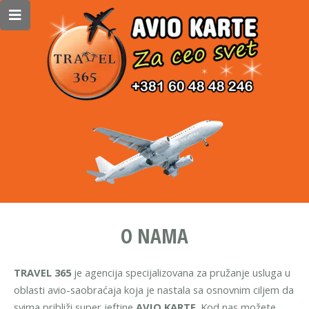
O NAMA
TRAVEL 365
je agencija specijalizovana za pružanje usluga u
oblasti avio-saobraćaja koja je nastala sa osnovnim ciljem da
svima približi super jeftine
AVIO KARTE
. Kod nas možete