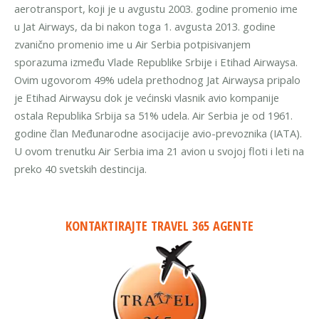
aerotransport, koji je u avgustu 2003. godine promenio ime
u Jat Airways, da bi nakon toga 1. avgusta 2013. godine
zvanično promenio ime u Air Serbia potpisivanjem
sporazuma između Vlade Republike Srbije i Etihad Airwaysa.
Ovim ugovorom 49% udela prethodnog Jat Airwaysa pripalo
je Etihad Airwaysu dok je većinski vlasnik avio kompanije
ostala Republika Srbija sa 51% udela. Air Serbia je od 1961.
godine član Međunarodne asocijacije avio-prevoznika (IATA).
U ovom trenutku Air Serbia ima 21 avion u svojoj floti i leti na
preko 40 svetskih destincija.
KONTAKTIRAJTE TRAVEL 365 AGENTE