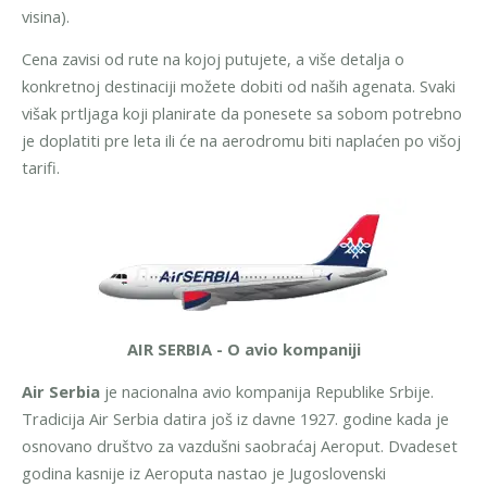
visina).
Cena zavisi od rute na kojoj putujete, a više detalja o
konkretnoj destinaciji možete dobiti od naših agenata.
Svaki
višak prtljaga koji planirate da ponesete sa sobom potrebno
je doplatiti pre leta ili će na aerodromu biti naplaćen po višoj
tarifi.
AIR SERBIA - O avio kompaniji
Air Serbia
je nacionalna avio kompanija Republike Srbije.
Tradicija Air Serbia datira još iz davne 1927. godine kada je
osnovano društvo za vazdušni saobraćaj Aeroput. Dvadeset
godina kasnije iz Aeroputa nastao je Jugoslovenski