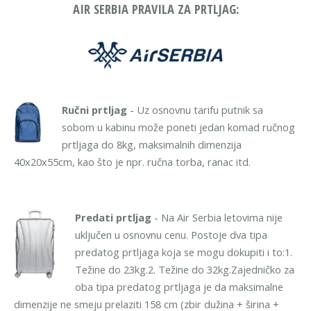
AIR SERBIA PRAVILA ZA PRTLJAG:
Ručni prtljag
- Uz osnovnu tarifu putnik sa
sobom u kabinu može poneti jedan komad ručnog
prtljaga do 8kg, maksimalnih dimenzija
40x20x55cm, kao što je npr. ručna torba, ranac itd.
Predati prtljag
- Na Air Serbia letovima nije
uključen u osnovnu cenu. Postoje dva tipa
predatog prtljaga koja se mogu dokupiti i to:
1.
Težine do 23kg.
2. Težine do 32kg.
Zajedničko za
oba tipa predatog prtljaga je da maksimalne
dimenzije ne smeju prelaziti 158 cm (zbir dužina + širina +