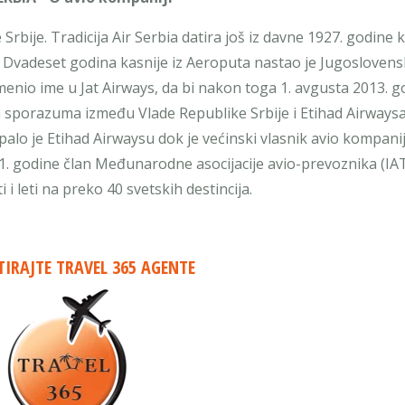
rbije. Tradicija Air Serbia datira još iz davne 1927. godine 
Dvadeset godina kasnije iz Aeroputa nastao je Jugoslovens
menio ime u Jat Airways, da bi nakon toga 1. avgusta 2013. g
 sporazuma između Vlade Republike Srbije i Etihad Airways
lo je Etihad Airwaysu dok je većinski vlasnik avio kompanij
61. godine član Međunarodne asocijacije avio-prevoznika (IA
 i leti na preko 40 svetskih destincija.
IRAJTE TRAVEL 365 AGENTE