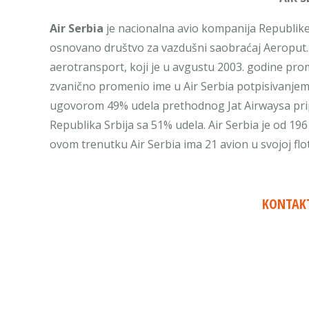
Air Serbia
je nacionalna avio kompanija Republike S
osnovano društvo za vazdušni saobraćaj Aeroput. 
aerotransport, koji je u avgustu 2003. godine pro
zvanično promenio ime u Air Serbia potpisivanjem
ugovorom 49% udela prethodnog Jat Airwaysa pripa
Republika Srbija sa 51% udela. Air Serbia je od 19
ovom trenutku Air Serbia ima 21 avion u svojoj floti
KONTAKT