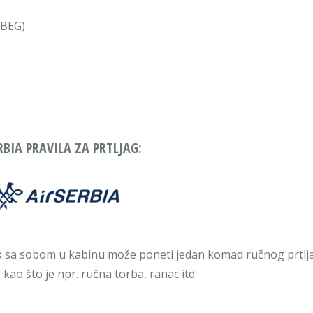
BEG)
RBIA PRAVILA ZA PRTLJAG:
k sa sobom u kabinu može poneti jedan komad ručnog prtlj
ao što je npr. ručna torba, ranac itd.