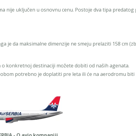
ima nije uključen u osnovnu cenu. Postoje dva tipa predatog 
aga je da maksimalne dimenzije ne smeju prelaziti 158 cm (zb
ja o konkretnoj destinaciji možete dobiti od naših agenata.
sobom potrebno je doplatiti pre leta ili će na aerodromu bit
ERBIA - O avio kompaniji