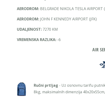
AERODROM:
BELGRADE NIKOLA TESLA AIRPORT (
AERODROM:
JOHN F KENNEDY AIRPORT (JFK)
UDALJENOST:
7270 KM
VREMENSKA RAZLIKA:
-6
AIR SE
Ručni prtljag
- Uz osnovnu tarifu putni
8kg, maksimalnih dimenzija 40x20x55cm, k