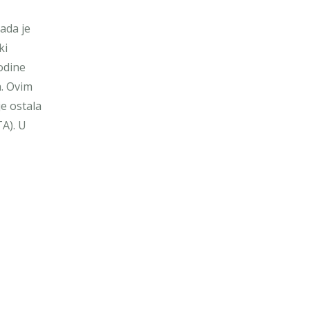
kada je
ki
odine
a. Ovim
e ostala
TA). U