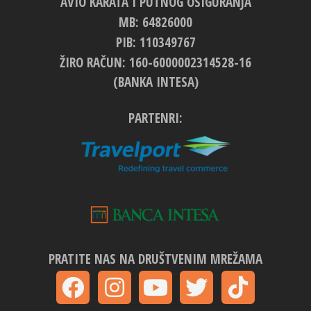
AVIO KARATA I PUTNOG OSIGURANJA
MB: 64826000
PIB: 110349767
ŽIRO RAČUN: 160-6000002314528-16
(BANKA INTESA)
PARTENRI:
PRATITE NAS NA DRUŠTVENIM MREŽAMA