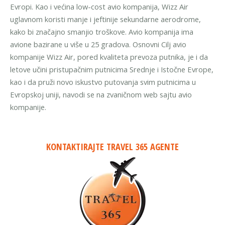
Evropi. Kao i većina low-cost avio kompanija, Wizz Air
uglavnom koristi manje i jeftinije sekundarne aerodrome,
kako bi značajno smanjio troškove. Avio kompanija ima
avione bazirane u više u 25 gradova. Osnovni Cilj avio
kompanije Wizz Air, pored kvaliteta prevoza putnika, je i da
letove učini pristupačnim putnicima Srednje i Istočne Evrope,
kao i da pruži novo iskustvo putovanja svim putnicima u
Evropskoj uniji, navodi se na zvaničnom web sajtu avio
kompanije.
KONTAKTIRAJTE TRAVEL 365 AGENTE