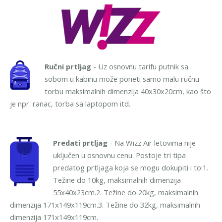
Ručni prtljag
- Uz osnovnu tarifu putnik sa
sobom u kabinu može poneti samo malu ručnu
torbu maksimalnih dimenzija 40x30x20cm, kao što
je npr. ranac, torba sa laptopom itd.
Predati prtljag
- Na Wizz Air letovima nije
uključen u osnovnu cenu. Postoje tri tipa
predatog prtljaga koja se mogu dokupiti i to:
1.
Težine do 10kg, maksimalnih dimenzija
55x40x23cm.
2. Težine do 20kg, maksimalnih
dimenzija 171x149x119cm.
3. Težine do 32kg, maksimalnih
dimenzija 171x149x119cm.