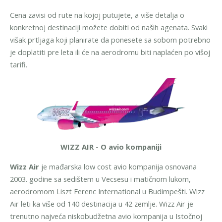
Cena zavisi od rute na kojoj putujete, a više detalja o
konkretnoj destinaciji možete dobiti od naših agenata.
Svaki
višak prtljaga koji planirate da ponesete sa sobom potrebno
je doplatiti pre leta ili će na aerodromu biti naplaćen po višoj
tarifi.
WIZZ AIR - O avio kompaniji
Wizz Air
je mađarska low cost avio kompanija osnovana
2003. godine sa sedištem u Vecsesu i matičnom lukom,
aerodromom Liszt Ferenc International u Budimpešti. Wizz
Air leti ka više od 140 destinacija u 42 zemlje. Wizz Air je
trenutno najveća niskobudžetna avio kompanija u Istočnoj