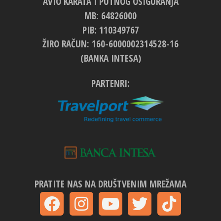
AVIO KARATA I PUTNOG OSIGURANJA
MB: 64826000
PIB: 110349767
ŽIRO RAČUN: 160-6000002314528-16
(BANKA INTESA)
PARTENRI:
PRATITE NAS NA DRUŠTVENIM MREŽAMA