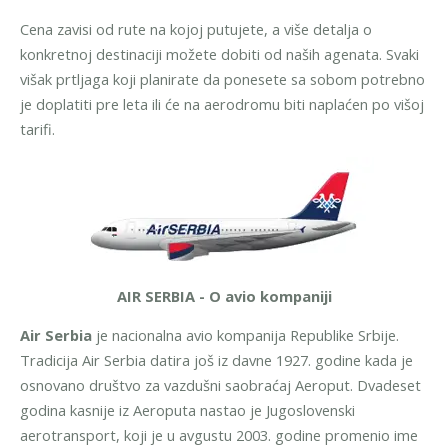
Cena zavisi od rute na kojoj putujete, a više detalja o
konkretnoj destinaciji možete dobiti od naših agenata.
Svaki
višak prtljaga koji planirate da ponesete sa sobom potrebno
je doplatiti pre leta ili će na aerodromu biti naplaćen po višoj
tarifi.
AIR SERBIA - O avio kompaniji
Air Serbia
je nacionalna avio kompanija Republike Srbije.
Tradicija Air Serbia datira još iz davne 1927. godine kada je
osnovano društvo za vazdušni saobraćaj Aeroput. Dvadeset
godina kasnije iz Aeroputa nastao je Jugoslovenski
aerotransport, koji je u avgustu 2003. godine promenio ime