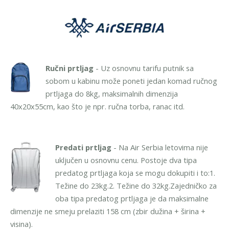
Ručni prtljag
- Uz osnovnu tarifu putnik sa
sobom u kabinu može poneti jedan komad ručnog
prtljaga do 8kg, maksimalnih dimenzija
40x20x55cm, kao što je npr. ručna torba, ranac itd.
Predati prtljag
- Na Air Serbia letovima nije
uključen u osnovnu cenu. Postoje dva tipa
predatog prtljaga koja se mogu dokupiti i to:
1.
Težine do 23kg.
2. Težine do 32kg.
Zajedničko za
oba tipa predatog prtljaga je da maksimalne
dimenzije ne smeju prelaziti 158 cm (zbir dužina + širina +
visina).