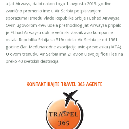
u Jat Airways, da bi nakon toga 1. avgusta 2013. godine
zvanično promenio ime u Air Serbia potpisivanjem
sporazuma između Vlade Republike Srbije i Etihad Airwaysa.
Ovim ugovorom 49% udela prethodnog Jat Airwaysa pripalo
je Etihad Airwaysu dok je većinski vlasnik avio kompanije
ostala Republika Srbija sa 51% udela. Air Serbia je od 1961.
godine član Međunarodne asocijacije avio-prevoznika (IATA).
U ovom trenutku Air Serbia ima 21 avion u svojoj floti i leti na
preko 40 svetskih destincija.
KONTAKTIRAJTE TRAVEL 365 AGENTE