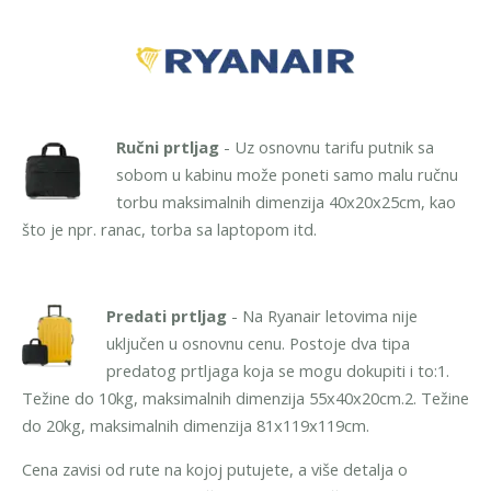
Ručni prtljag
- Uz osnovnu tarifu putnik sa
sobom u kabinu može poneti samo malu ručnu
torbu maksimalnih dimenzija 40x20x25cm, kao
što je npr. ranac, torba sa laptopom itd.
Predati prtljag
- Na Ryanair letovima nije
uključen u osnovnu cenu. Postoje dva tipa
predatog prtljaga koja se mogu dokupiti i to:
1.
Težine do 10kg, maksimalnih dimenzija 55x40x20cm.
2. Težine
do 20kg, maksimalnih dimenzija 81x119x119cm.
Cena zavisi od rute na kojoj putujete, a više detalja o