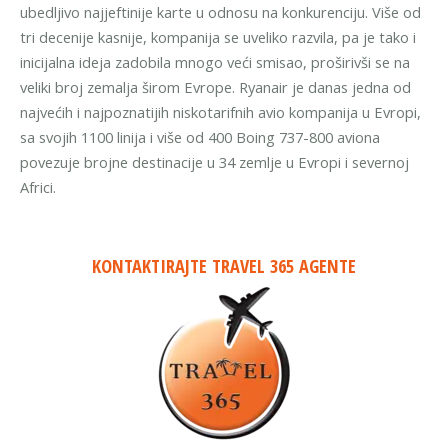
ubedljivo najjeftinije karte u odnosu na konkurenciju. Više od
tri decenije kasnije, kompanija se uveliko razvila, pa je tako i
inicijalna ideja zadobila mnogo veći smisao, proširivši se na
veliki broj zemalja širom Evrope. Ryanair je danas jedna od
najvećih i najpoznatijih niskotarifnih avio kompanija u Evropi,
sa svojih 1100 linija i više od 400 Boing 737-800 aviona
povezuje brojne destinacije u 34 zemlje u Evropi i severnoj
Africi.
KONTAKTIRAJTE TRAVEL 365 AGENTE