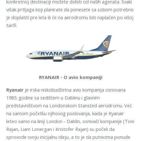
konkretnoj destinaciji možete dobiti od naših agenata.
Svaki
višak prtljaga koji planirate da ponesete sa sobom potrebno
je doplatiti pre leta ili će na aerodromu biti naplaćen po višoj
tarifi.
RYANAIR - O avio kompaniji
Ryanair
je irska niskobudžetna avio kompanija osnovana
1985. godine sa sedištem u Dablinu i glavnim
predstavništvom na Londonskom Stansted aerodromu. Već
na samom početku njihovog poslovanja, kada je Ryanair
leteo samo na liniji London - Dablin, osnivači kompanije (Toni
Rajan, Liam Lonergan i Kristofer Rajan) su počeli da
sprovode svoju inicijalnu ideju, a to je da putnicima ponude